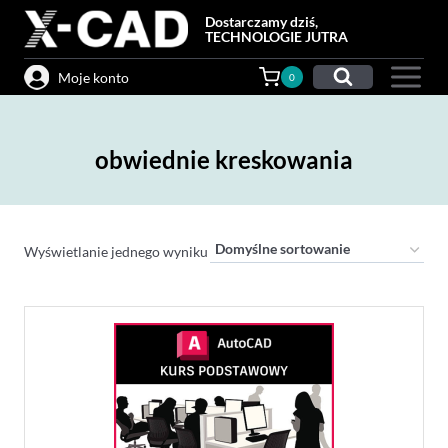
Przejdź
Dostarczamy dziś,
do
TECHNOLOGIE JUTRA
treści
Moje konto
0
obwiednie kreskowania
Wyświetlanie jednego wyniku