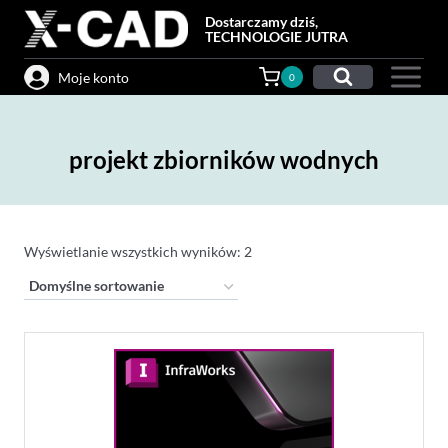
Przejdź
Dostarczamy dziś,
do
TECHNOLOGIE JUTRA
treści
Moje konto
0
projekt zbiorników wodnych
Wyświetlanie wszystkich wyników: 2