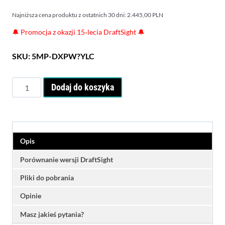
wynosi:
2.630,00 PLN.
Najniższa cena produktu z ostatnich 30 dni:
2.445,00
PLN
2.070,00 PLN.
🔔
Promocja z okazji 15‑lecia DraftSight
🔔
SKU:
5MP-DXPW?YLC
ilość
Dodaj do koszyka
DraftSight
Premium
(subskrypcja
roczna)
Opis
Porównanie wersji DraftSight
Pliki do pobrania
Opinie
Masz jakieś pytania?