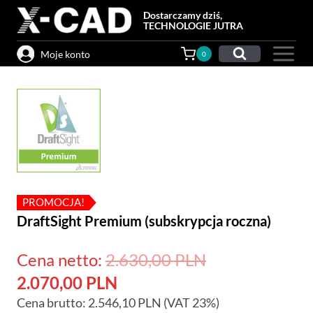
Przejdź
Dostarczamy dziś,
do
TECHNOLOGIE JUTRA
treści
Moje konto
0
PROMOCJA!
DraftSight Premium (subskrypcja roczna)
Pierwotna
Cena netto:
2.630,00
PLN
Aktualna
cena
2.070,00
PLN
Cena brutto:
2.546,10
cena
PLN
(VAT 23%)
wynosiła: