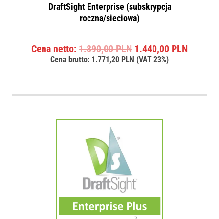
DraftSight Enterprise (subskrypcja
roczna/sieciowa)
Pierwotna
Aktualn
Cena netto:
1.890,00
PLN
1.440,00
PLN
cena
cena
Cena brutto:
1.771,20
PLN
(VAT 23%)
wynosiła:
wynosi:
1.890,00 PLN.
1.440,0