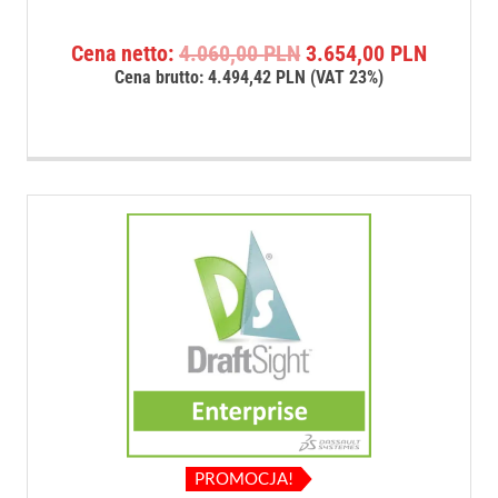
Pierwotna
Aktualn
Cena netto:
4.060,00
PLN
3.654,00
PLN
cena
cena
Cena brutto:
4.494,42
PLN
(VAT 23%)
wynosiła:
wynosi:
4.060,00 PLN.
3.654,0
PROMOCJA!