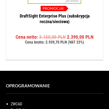
PROMOCJA!
DraftSight Enterprise Plus (subskrypcja
roczna/sieciowa)
Pierwotna
Aktualn
Cena netto:
3.150,00
PLN
2.390,00
PLN
cena
cena
Cena brutto:
2.939,70
PLN
(VAT 23%)
wynosiła:
wynosi:
3.150,00 PLN.
2.390,0
OPROGRAMOWANIE
ZWCAD