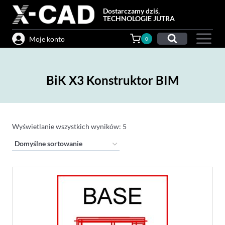
Przejdź
Dostarczamy dziś,
do
TECHNOLOGIE JUTRA
treści
Moje konto
0
BiK X3 Konstruktor BIM
Wyświetlanie wszystkich wyników: 5