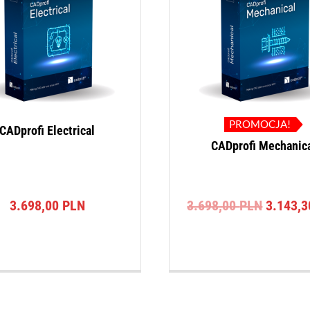
PROMOCJA!
CADprofi Electrical
CADprofi Mechanic
Pierwot
3.698,00
PLN
3.698,00
PLN
3.143,
cena
wynosił
3.698,0