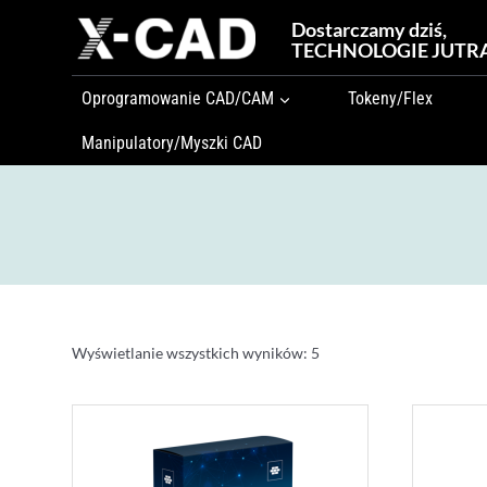
Przejdź
Dostarczamy dziś,
do
TECHNOLOGIE JUTR
treści
Oprogramowanie CAD/CAM
Tokeny/Flex
Manipulatory/Myszki CAD
Wyświetlanie wszystkich wyników: 5