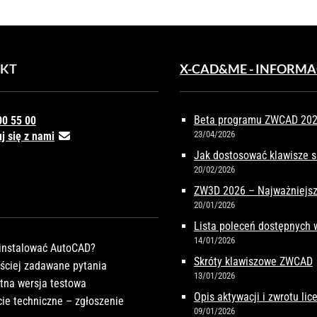
KT
X-CAD&ME - INFORMA
Beta programu ZWCAD 2027
00 55 00
23/04/2026
j się z nami
Jak dostosować klawisze 
20/02/2026
ZW3D 2026 – Najważniejsz
20/01/2026
Lista poleceń dostępnych
14/01/2026
instalować AutoCAD?
Skróty klawiszowe ZWCAD
ściej zadawane pytania
13/01/2026
tna wersja testowa
Opis aktywacji i zwrotu li
ie techniczne – zgłoszenie
09/01/2026