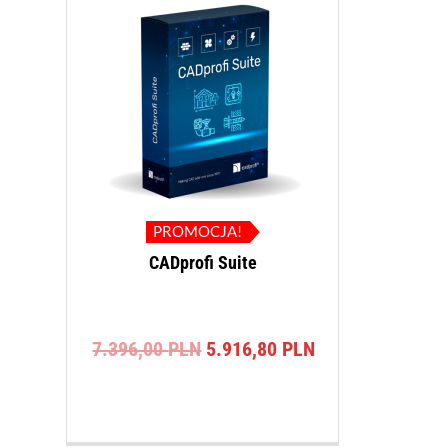
PROMOCJA!
CADprofi Suite
Pierwotna
Aktualna
7.396,00
PLN
5.916,80
PLN
cena
cena
wynosiła:
wynosi:
7.396,00 PLN.
5.916,80 PLN.