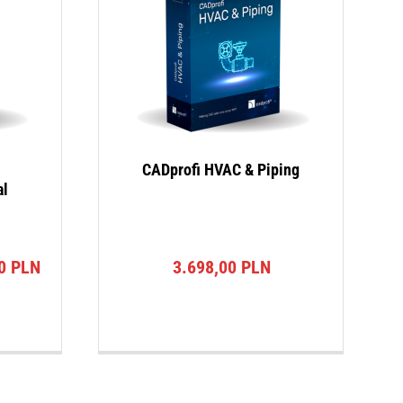
CADprofi HVAC & Piping
al
na
Aktualna
30
PLN
3.698,00
PLN
cena
a:
wynosi:
0 PLN.
3.143,30 PLN.