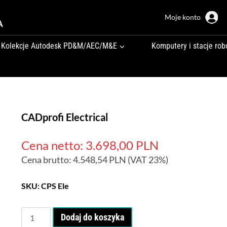
Moje konto
A
Kolekcje Autodesk PD&M/AEC/M&E
Komputery i stacje rob
CADprofi Electrical
Cena netto:
3.698,00
PLN
Cena brutto:
4.548,54
PLN
(VAT 23%)
SKU:
CPS Ele
ilość
Dodaj do koszyka
CADprofi