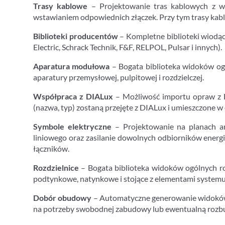
Trasy kablowe
– Projektowanie tras kablowych z w
wstawianiem odpowiednich złączek. Przy tym trasy kab
Biblioteki producentów
– Kompletne biblioteki wiodąc
Electric, Schrack Technik, F&F, RELPOL, Pulsar i innych).
Aparatura modułowa
– Bogata biblioteka widoków ogó
aparatury przemysłowej, pulpitowej i rozdzielczej.
Współpraca z DIALux
– Możliwość importu opraw z D
(nazwa, typ) zostaną przejęte z DIALux i umieszczone 
Symbole elektryczne
– Projektowanie na planach arc
liniowego oraz zasilanie dowolnych odbiorników energ
łączników.
Rozdzielnice
– Bogata biblioteka widoków ogólnych r
podtynkowe, natynkowe i stojące z elementami system
Dobór obudowy
– Automatyczne generowanie widoków 
na potrzeby swobodnej zabudowy lub ewentualną roz