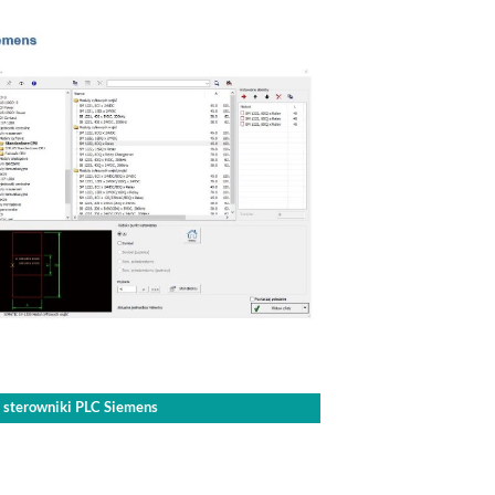
– sterowniki PLC Siemens