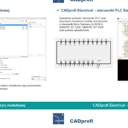
atury modułowej
CADprofi Electrical 