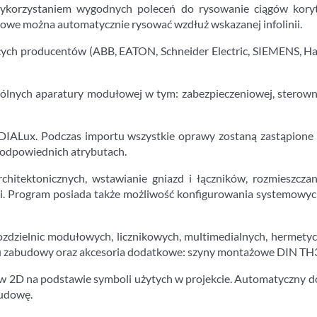
ykorzystaniem wygodnych poleceń do rysowanie ciągów kory
lowe można automatycznie rysować wzdłuż wskazanej infolinii.
ych producentów (ABB, EATON, Schneider Electric, SIEMENS, Hage
lnych aparatury modułowej w tym: zabezpieczeniowej, sterownicze
IALux. Podczas importu wszystkie oprawy zostaną zastąpione 
w odpowiednich atrybutach.
hitektonicznych, wstawianie gniazd i łączników, rozmieszcza
ii. Program posiada także możliwość konfigurowania systemowych 
ozdzielnic modułowych, licznikowych, multimedialnych, hermet
u zabudowy oraz akcesoria dodatkowe: szyny montażowe DIN TH35
2D na podstawie symboli użytych w projekcie. Automatyczny do
budowę.