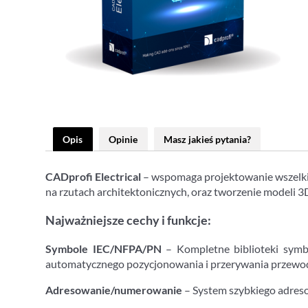
Opis
Opinie
Masz jakieś pytania?
CADprofi Electrical
– wspomaga projektowanie wszelkic
na rzutach architektonicznych, oraz tworzenie modeli 3D
Najważniejsze cechy i funkcje:
Symbole IEC/NFPA/PN
– Kompletne biblioteki symb
automatycznego pozycjonowania i przerywania przewo
Adresowanie/numerowanie
– System szybkiego adres