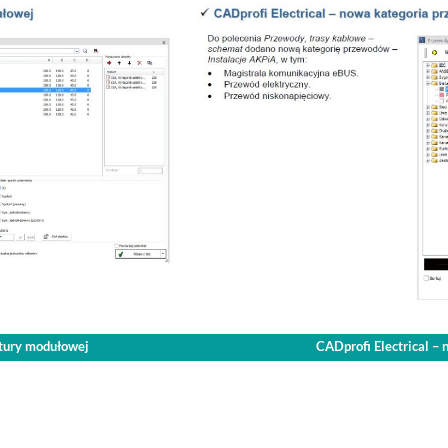
atury modułowej
CADprofi Electrical –