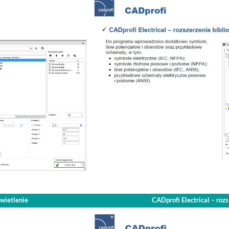
świetlenie
CADprofi Electrical – roz