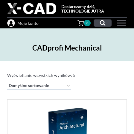
Przejdź
Dostarczamy dziś,
do
TECHNOLOGIE JUTRA
treści
Moje konto
0
CADprofi Mechanical
Wyświetlanie wszystkich wyników: 5