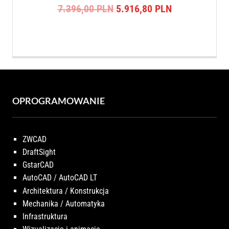
Pierwotna
Aktualna
7.396,00
PLN
5.916,80
PLN
cena
cena
wynosiła:
wynosi:
7.396,00 PLN.
5.916,80 PLN
OPROGRAMOWANIE
ZWCAD
DraftSight
GstarCAD
AutoCAD / AutoCAD LT
Architektura / Konstrukcja
Mechanika / Automatyka
Infrastruktura