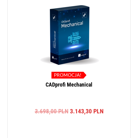
PROMOCJA!
CADprofi Mechanical
Pierwotna
Aktualna
3.698,00
PLN
3.143,30
PLN
cena
cena
wynosiła:
wynosi:
3.698,00 PLN.
3.143,30 PLN