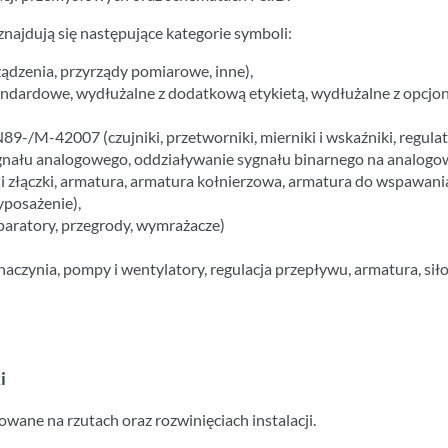
znajdują się następujące kategorie symboli:
ządzenia, przyrządy pomiarowe, inne),
rdowe, wydłużalne z dodatkową etykietą, wydłużalne z opcjonaln
/M-42007 (czujniki, przetworniki, mierniki i wskaźniki, regulato
ygnału analogowego, oddziaływanie sygnału binarnego na analogow
 i złączki, armatura, armatura kołnierzowa, armatura do wspawani
yposażenie),
eparatory, przegrody, wymrażacze)
naczynia, pompy i wentylatory, regulacja przepływu, armatura, sił
i
sowane na rzutach oraz rozwinięciach instalacji.