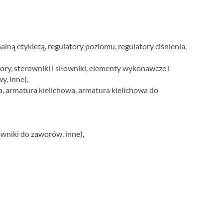
ą etykietą, regulatory poziomu, regulatory ciśnienia,
ry, sterowniki i siłowniki, elementy wykonawcze i
y, inne),
a, armatura kielichowa, armatura kielichowa do
owniki do zaworów, inne),