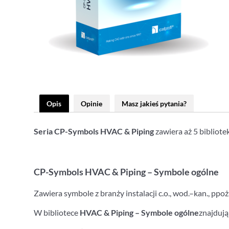
Opis
Opinie
Masz jakieś pytania?
Seria CP-Symbols HVAC & Piping
zawiera aż 5 bibliot
CP-Symbols HVAC & Piping – Symbole ogólne
Zawiera symbole z branży instalacji c.o., wod.–kan., ppoż
W bibliotece
HVAC & Piping – Symbole ogólne
znajdują