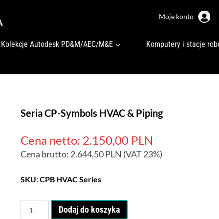
Moje konto
A
Kolekcje Autodesk PD&M/AEC/M&E
Komputery i stacje rob
Seria CP-Symbols HVAC & Piping
Cena netto:
2.150,00
PLN
Cena brutto:
2.644,50
PLN
(VAT 23%)
SKU:
CPB HVAC Series
ilość
Dodaj do koszyka
Seria