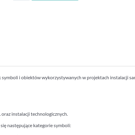
CP-
Symbols
HVAC
&
Piping
ek symboli i obiektów wykorzystywanych w projektach instalacji s
. oraz instalacji technologicznych.
 się następujące kategorie symboli: