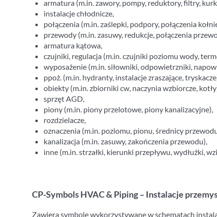
armatura (m.in. zawory, pompy, reduktory, filtry, kurki
instalacje chłodnicze,
połączenia (m.in. zaślepki, podpory, połączenia kołni
przewody (m.in. zasuwy, redukcje, połączenia przewo
armatura kątowa,
czujniki, regulacja (m.in. czujniki poziomu wody, te
wyposażenie (m.in. siłowniki, odpowietrzniki, napowi
ppoż. (m.in. hydranty, instalacje zraszające, tryskacze
obiekty (m.in. zbiorniki cw, naczynia wzbiorcze, kotły
sprzęt AGD,
piony (m.in. piony przelotowe, piony kanalizacyjne),
rozdzielacze,
oznaczenia (m.in. poziomu, pionu, średnicy przewodu,
kanalizacja (m.in. zasuwy, zakończenia przewodu),
inne (m.in. strzałki, kierunki przepływu, wydłużki, wzi
CP-Symbols HVAC & Piping – Instalacje przemy
Zawiera symbole wykorzystywane w schematach instala