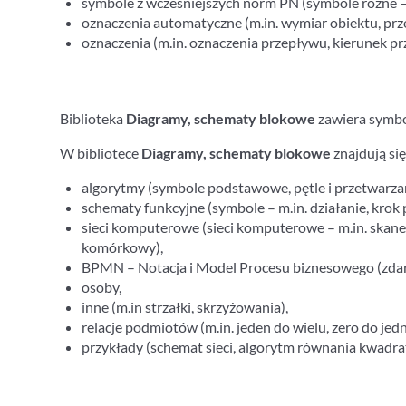
symbole z wcześniejszych norm PN (symbole różne – m.i
oznaczenia automatyczne (m.in. wymiar obiektu, prz
oznaczenia (m.in. oznaczenia przepływu, kierunek pr
Biblioteka
Diagramy, schematy blokowe
zawiera symbo
W bibliotece
Diagramy, schematy blokowe
znajdują si
algorytmy (symbole podstawowe, pętle i przetwarzani
schematy funkcyjne (symbole – m.in. działanie, krok 
sieci komputerowe (sieci komputerowe – m.in. skaner,
komórkowy),
BPMN – Notacja i Model Procesu biznesowego (zdarzen
osoby,
inne (m.in strzałki, skrzyżowania),
relacje podmiotów (m.in. jeden do wielu, zero do jed
przykłady (schemat sieci, algorytm równania kwadr