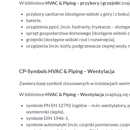
W bibliotece
HVAC & Piping – przybory i grzejniki
znaj
przybory sanitarne (dostępne widoki z góry i z boku)
baterie,
urządzenia ppoż. (m.in. hydranty, tryskacze – dostępn
sprzęt gospodarstwa domowego (dostępne widoki z g
grzejniki (dostępne widoki rzut i rozwinięcia),
urządzenia (m.in. kotły, podgrzewacze ciepłej wody, 
CP-Symbols HVAC & Piping – Wentylacja
Zawiera bazę symboli stosowanych w instalacjach wenty
W bibliotece
HVAC & Piping – Wentylacja
znajdują się
symbole PN EN 12792 (ogólne – m.in. wentylatory, p
wymienniki ciepła),
symbole DIN 1946-1,
symbole automatyki (m.in. czujniki pomiarowe, czujnik