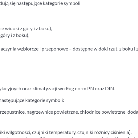
dują się następujące kategorie symboli:
,
e widoki z góry i z boku),
óry i z boku),
naczynia wzbiorcze i przeponowe – dostępne widoki rzut, z boku i z
lacyjnych oraz klimatyzacji według norm PN oraz DIN.
 następujące kategorie symboli:
rzepustnice, nagrzewnice powietrzne, chłodnice powietrzne; dodat
i wilgotności, czujniki temperatury, czujniki różnicy ciśnienia),