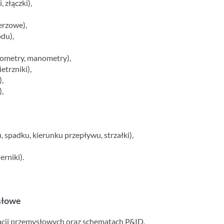
, złączki),
erzowe),
du),
rmometry, manometry),
etrzniki),
),
),
 spadku, kierunku przepływu, strzałki),
erniki).
słowe
cji przemysłowych oraz schematach P&ID.