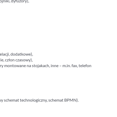
jniki, dyfuzory),
elacji, dodatkowe),
ie, człon czasowy),
ry montowane na stojakach, inne – m.in. fax, telefon
owy schemat technologiczny, schemat BPMN).