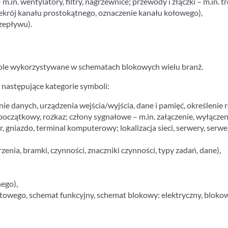
n. wentylatory, filtry, nagrzewnice; przewody i złączki – m.in. tró
ekrój kanału prostokątnego, oznaczenie kanału kołowego),
zepływu).
le wykorzystywane w schematach blokowych wielu branż.
ę następujące kategorie symboli:
e danych, urządzenia wejścia/wyjścia, dane i pamięć, określenie r
początkowy, rozkaz; człony sygnałowe – m.in. załączenie, wyłączen
 gniazdo, terminal komputerowy; lokalizacja sieci, serwery, serwe
ia, bramki, czynności, znaczniki czynności, typy zadań, dane),
nego),
atowego, schemat funkcyjny, schemat blokowy: elektryczny, blok