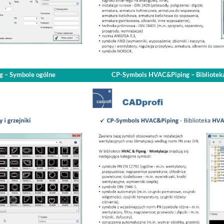
g – Symbole ogólne
CP-Symbols HVAC&Piping – Biblioteka