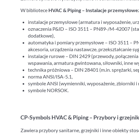
W bibliotece
HVAC & Piping – Instalacje przemysłowe
instalacje przemysłowe (armatura i wyposażenie, ur
oznaczenia P&ID – ISO 3511 – PN89-/M-42007 (standa
dodatkowe),
automatyka i pomiary przemysłowe – ISO 3511 – PN89-
akcesoria, urządzenia nastawcze, przekształcanie s
instalacje rurowe – DIN 2429 (przewody, połączenia
wspawania, armatura gwintowana, siłowniki, inne w
technika próżniowa – DIN 28401 (m.in. sprężarki, s
norma ANSI/ISA-5.1,
symbole ANSI (wymienniki, wyposażenie, zbiorniki i 
symbole NORSOK.
CP-Symbols HVAC & Piping – Przybory i grzejnik
Zawiera przybory sanitarne, grzejniki i inne obiekty sto