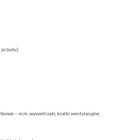
 przodu).
kowe – m.in. wywietrzaki, kratki wentylacyjne,