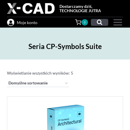
Przejdź
Dostarczamy dziś,
do
TECHNOLOGIE JUTRA
treści
Moje konto
0
Seria CP-Symbols Suite
Wyświetlanie wszystkich wyników: 5