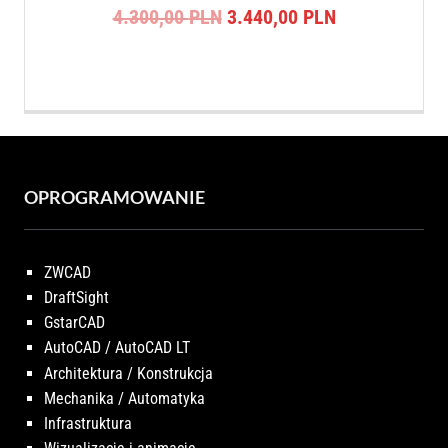
Pierwotna
Aktualna
4.300,00
PLN
3.440,00
PLN
cena
cena
wynosiła:
wynosi:
4.300,00 PLN.
3.440,00 PLN
OPROGRAMOWANIE
ZWCAD
DraftSight
GstarCAD
AutoCAD / AutoCAD LT
Architektura / Konstrukcja
Mechanika / Automatyka
Infrastruktura