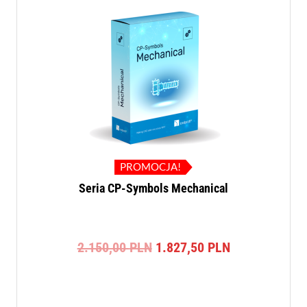
PROMOCJA!
Seria CP-Symbols Mechanical
Pierwotna
Aktualna
2.150,00
PLN
1.827,50
PLN
cena
cena
wynosiła:
wynosi:
2.150,00 PLN.
1.827,50 PLN