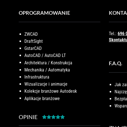
OPROGRAMOWANIE
KONTA
Tel.:
696 
ZWCAD
Skontaktu
DraftSight
GstarCAD
AutoCAD / AutoCAD LT
Architektura / Konstrukcja
F.A.Q.
Mechanika / Automatyka
Infrastruktura
Wizualizacje i animacje
Jak za
Kolekcje branżowe Autodesk
Najczę
Aplikacje branżowe
Bezpła
Wsparc
OPINIE