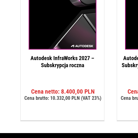
Autodesk InfraWorks 2027 –
Autode
Subskrypcja roczna
Subskr
Cena netto:
8.400,00
PLN
Cen
Cena brutto:
10.332,00
PLN
(VAT 23%)
Cena bru