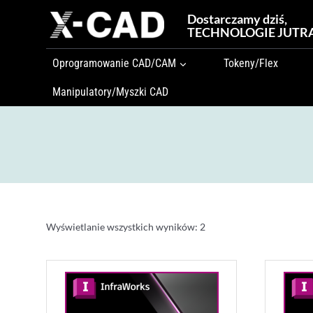
Przejdź
Dostarczamy dziś,
do
TECHNOLOGIE JUTR
treści
Oprogramowanie CAD/CAM
Tokeny/Flex
Manipulatory/Myszki CAD
Wyświetlanie wszystkich wyników: 2