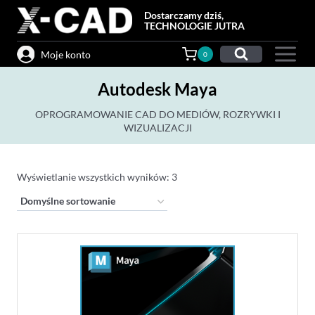
Przejdź
Dostarczamy dziś,
do
TECHNOLOGIE JUTRA
treści
Moje konto
0
Autodesk Maya
OPROGRAMOWANIE CAD DO MEDIÓW, ROZRYWKI I
WIZUALIZACJI
Wyświetlanie wszystkich wyników: 3