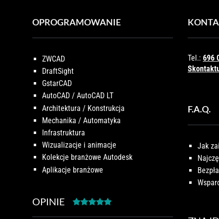
OPROGRAMOWANIE
KONTA
Tel.:
696 
ZWCAD
Skontaktu
DraftSight
GstarCAD
AutoCAD / AutoCAD LT
Architektura / Konstrukcja
F.A.Q.
Mechanika / Automatyka
Infrastruktura
Wizualizacje i animacje
Jak za
Kolekcje branżowe Autodesk
Najczę
Aplikacje branżowe
Bezpła
Wsparc
OPINIE