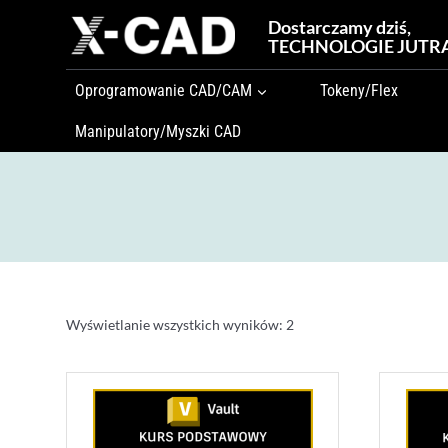
Przejdź
Dostarczamy dziś,
do
TECHNOLOGIE JUTR
treści
Oprogramowanie CAD/CAM
Tokeny/Flex
Manipulatory/Myszki CAD
Wyświetlanie wszystkich wyników: 2