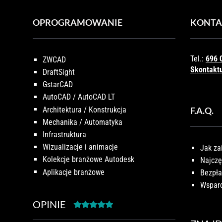
OPROGRAMOWANIE
KONTA
Tel.:
696 
ZWCAD
Skontaktu
DraftSight
GstarCAD
AutoCAD / AutoCAD LT
Architektura / Konstrukcja
F.A.Q.
Mechanika / Automatyka
Infrastruktura
Wizualizacje i animacje
Jak za
Kolekcje branżowe Autodesk
Najczę
Aplikacje branżowe
Bezpła
Wsparc
OPINIE