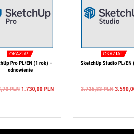
OKAZJA!
OKAZJA!
hUp Pro PL/EN (1 rok) –
SketchUp Studio PL/EN (
odnowienie
Pierwotna
Aktualna
Pierwot
3,70
PLN
1.730,00
PLN
3.725,83
PLN
3.590,
cena
cena
cena
wynosiła:
wynosi:
wynosił
1.883,70 PLN.
1.730,00 PLN.
3.725,8