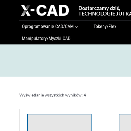
Przejdź
Dostarczamy dziś,
do
TECHNOLOGIE JUTR
treści
Oprogramowanie CAD/CAM
Tokeny/Flex
Manipulatory/Myszki CAD
Wyświetlanie wszystkich wyników: 4