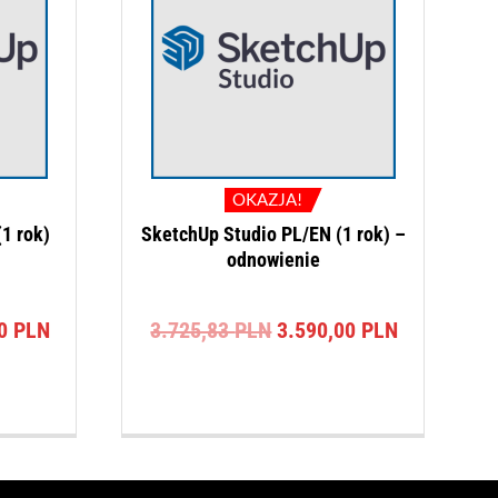
OKAZJA!
1 rok)
SketchUp Studio PL/EN (1 rok) –
odnowienie
na
Aktualna
Pierwotna
Aktualna
00
PLN
3.725,83
PLN
3.590,00
PLN
cena
cena
cena
a:
wynosi:
wynosiła:
wynosi:
3 PLN.
3.590,00 PLN.
3.725,83 PLN.
3.590,00 P