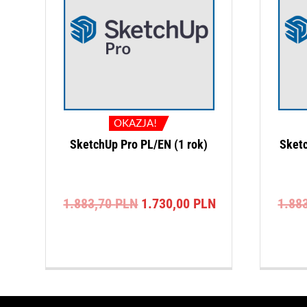
OKAZJA!
SketchUp Pro PL/EN (1 rok)
Sketc
Pierwotna
Aktualna
1.883,70
PLN
1.730,00
PLN
1.88
cena
cena
wynosiła:
wynosi:
1.883,70 PLN.
1.730,00 PLN.