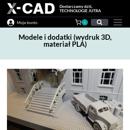
Przejdź
Dostarczamy dziś,
do
TECHNOLOGIE JUTRA
treści
Moje konto
0
Modele i dodatki (wydruk 3D,
materiał PLA)