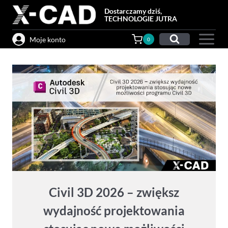
Przejdź
Dostarczamy dziś,
do
TECHNOLOGIE JUTRA
treści
Moje konto
0
Civil 3D 2026 – zwiększ
wydajność projektowania