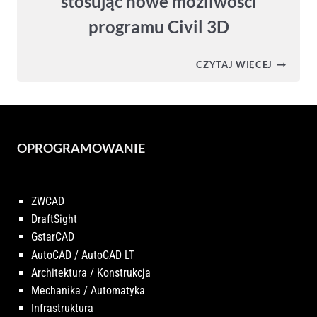
stosując nowe możliwości
programu Civil 3D
CIVIL
CZYTAJ WIĘCEJ
3D
2026
–
ZWIĘKSZ
WYDAJN
PROJEK
STOSUJĄ
OPROGRAMOWANIE
NOWE
MOŻLIWO
PROGRA
CIVIL
ZWCAD
3D
DraftSight
GstarCAD
AutoCAD / AutoCAD LT
Architektura / Konstrukcja
Mechanika / Automatyka
Infrastruktura