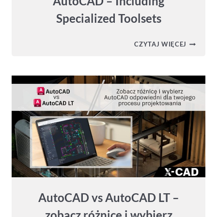
AutoCAD – Including
Specialized Toolsets
AUTOCA
CZYTAJ WIĘCEJ
2026
–
SPRAWD
ZMIANY
W
NOWEJ
WERSJI
AUTOCA
–
INCLUDI
SPECIALI
TOOLSET
AutoCAD vs AutoCAD LT –
zobacz różnicę i wybierz