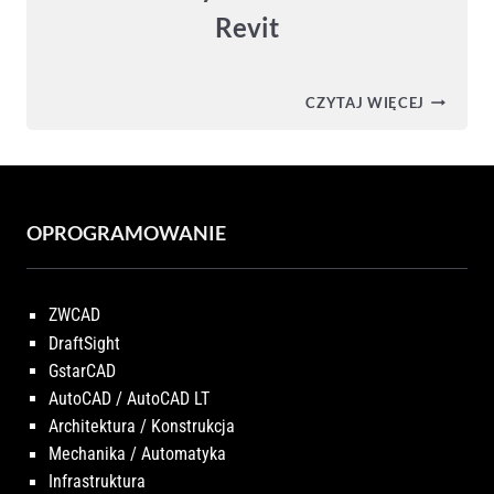
Revit
ŚCIANA
CZYTAJ WIĘCEJ
KURTYN
W
AUTODE
REVIT
OPROGRAMOWANIE
ZWCAD
DraftSight
GstarCAD
AutoCAD / AutoCAD LT
Architektura / Konstrukcja
Mechanika / Automatyka
Infrastruktura