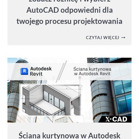
AutoCAD odpowiedni dla
twojego procesu projektowania
AUTOCA
CZYTAJ WIĘCEJ
VS
AUTOCA
LT
–
ZOBACZ
RÓŻNICĘ
I
WYBIERZ
AUTOCA
ODPOWI
DLA
TWOJEG
PROCESU
PROJEK
Ściana kurtynowa w Autodesk