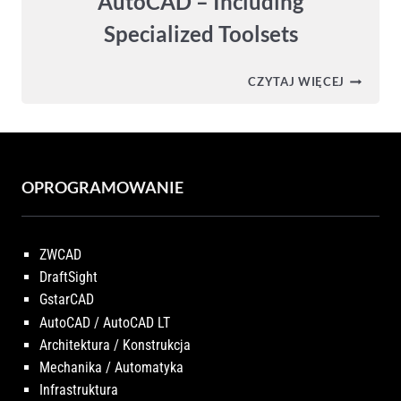
AutoCAD – Including
Specialized Toolsets
AUTOCA
CZYTAJ WIĘCEJ
2026
–
SPRAWD
ZMIANY
W
NOWEJ
WERSJI
OPROGRAMOWANIE
AUTOCA
–
INCLUDI
SPECIALI
ZWCAD
TOOLSET
DraftSight
GstarCAD
AutoCAD / AutoCAD LT
Architektura / Konstrukcja
Mechanika / Automatyka
Infrastruktura