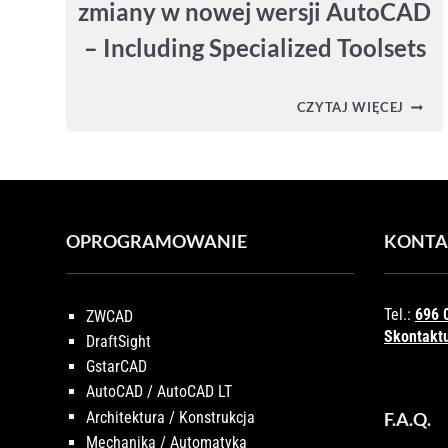
zmiany w nowej wersji AutoCAD
– Including Specialized Toolsets
AUTO
CZYTAJ WIĘCEJ
2026
–
SPRA
ZMIA
W
NOWE
WERSJ
OPROGRAMOWANIE
KONTA
AUTO
–
INCLU
SPECI
TOOLS
Tel.:
696 
ZWCAD
Skontaktu
DraftSight
GstarCAD
AutoCAD / AutoCAD LT
Architektura / Konstrukcja
F.A.Q.
Mechanika / Automatyka