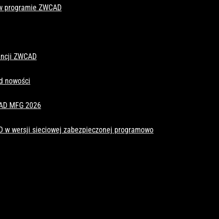
 w programie ZWCAD
cencji ZWCAD
d nowości
CAD MFG 2026
D w wersji sieciowej zabezpieczonej programowo