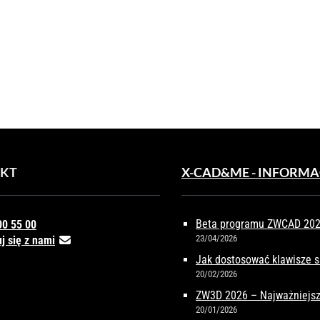
CAD
WDŹ
NY
J
I
KT
CAD
X-CAD&ME - INFORMA
DING
ALIZED
ETS
Beta programu ZWCAD 2027
00 55 00
23/04/2026
j się z nami
Jak dostosować klawisze 
20/02/2026
ZW3D 2026 – Najważniejsz
20/01/2026