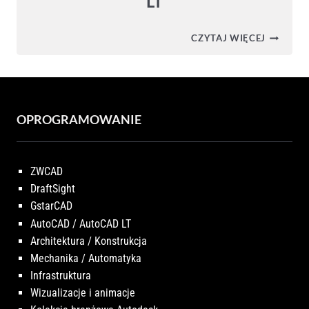
LT
AUTOCA
CZYTAJ WIĘCEJ
LT
2026
–
PRZEGLĄ
ZMIAN
W
NOWEJ
OPROGRAMOWANIE
WERSJI
AUTOCA
LT
ZWCAD
DraftSight
GstarCAD
AutoCAD / AutoCAD LT
Architektura / Konstrukcja
Mechanika / Automatyka
Infrastruktura
Wizualizacje i animacje