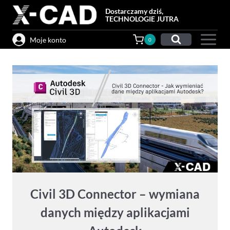
Przejdź
Dostarczamy dziś,
do
TECHNOLOGIE JUTRA
treści
Moje konto
0
Civil 3D Connector – wymiana
danych między aplikacjami