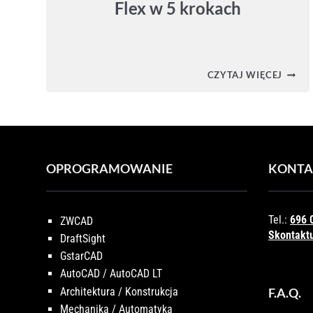
Flex w 5 krokach
KONF
CZYTAJ WIĘCEJ
LICEN
AUTO
FLEX
W
5
KROK
OPROGRAMOWANIE
KONTA
Tel.:
696 
ZWCAD
Skontaktu
DraftSight
GstarCAD
AutoCAD / AutoCAD LT
Architektura / Konstrukcja
F.A.Q.
Mechanika / Automatyka