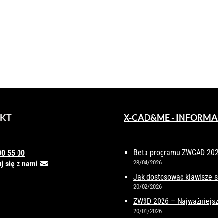
IGURACJA
CJI
DESK
ACH
KT
X-CAD&ME - INFORMA
Beta programu ZWCAD 2027
00 55 00
23/04/2026
j się z nami
Jak dostosować klawisze 
20/02/2026
ZW3D 2026 – Najważniejsz
20/01/2026