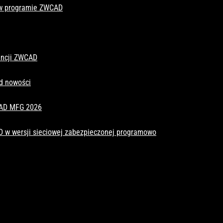
 w programie ZWCAD
cencji ZWCAD
d nowości
CAD MFG 2026
D w wersji sieciowej zabezpieczonej programowo