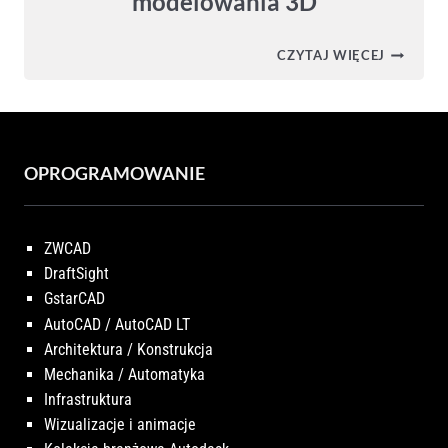
modelowania 3D
AUTODE
CZYTAJ WIĘCEJ
FORMIT
PRO
–
ZAAWAN
NARZĘDZ
DO
MODELO
OPROGRAMOWANIE
3D
ZWCAD
DraftSight
GstarCAD
AutoCAD / AutoCAD LT
Architektura / Konstrukcja
Mechanika / Automatyka
Infrastruktura
Wizualizacje i animacje