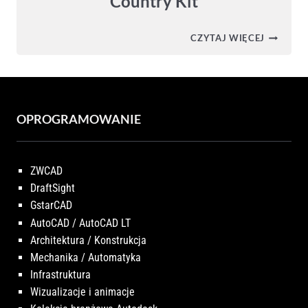
Country Kit
POLSKI
CZYTAJ WIĘCEJ
SZABLON
DO
PROGRA
AUTODE
CIVIL
3D
–
OPROGRAMOWANIE
POLAND
COUNTR
KIT
ZWCAD
DraftSight
GstarCAD
AutoCAD / AutoCAD LT
Architektura / Konstrukcja
Mechanika / Automatyka
Infrastruktura
Wizualizacje i animacje