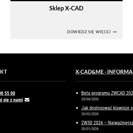
Sklep X-CAD
N
SKLEP
DOWIEDZ SIĘ WIĘCEJ
X-
CAD
KA
JA
ĘPNA!
CZ
KT
X-CAD&ME - INFORMA
AĆ
KĄ
JĘ
N
Beta programu ZWCAD 2027
00 55 00
23/04/2026
j się z nami
Jak dostosować klawisze 
20/02/2026
ZW3D 2026 – Najważniejsz
20/01/2026