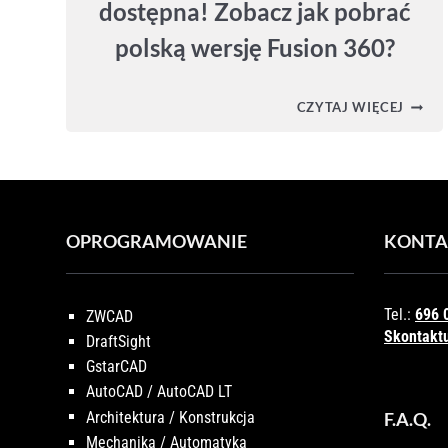
dostępna! Zobacz jak pobrać
polską wersję Fusion 360?
FUSIO
CZYTAJ WIĘCEJ
360
–
POLS
WERS
JUŻ
DOST
ZOBA
OPROGRAMOWANIE
KONTA
JAK
POBR
POLS
WERS
FUSIO
Tel.:
696 
ZWCAD
360?
Skontaktu
DraftSight
GstarCAD
AutoCAD / AutoCAD LT
Architektura / Konstrukcja
F.A.Q.
Mechanika / Automatyka