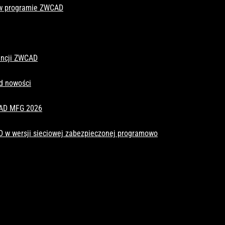
 w programie ZWCAD
cencji ZWCAD
d nowości
CAD MFG 2026
D w wersji sieciowej zabezpieczonej programowo