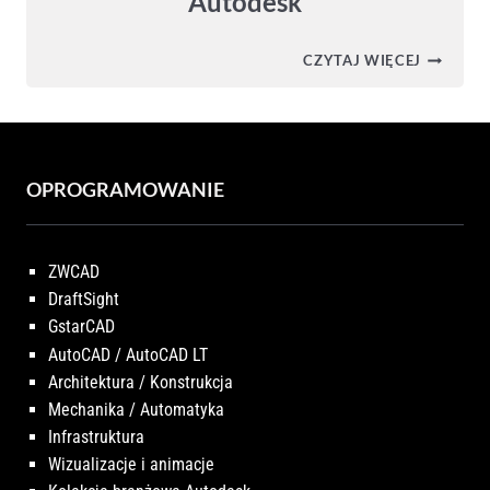
Autodesk
CIVIL
CZYTAJ WIĘCEJ
3D
CONNEC
–
WYMIAN
DANYCH
MIĘDZY
APLIKAC
OPROGRAMOWANIE
AUTODE
ZWCAD
DraftSight
GstarCAD
AutoCAD / AutoCAD LT
Architektura / Konstrukcja
Mechanika / Automatyka
Infrastruktura
Wizualizacje i animacje