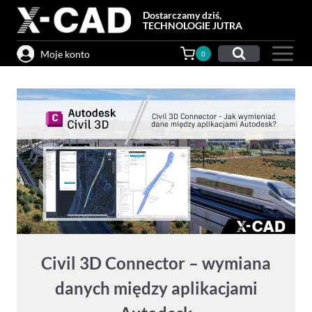
Przejdź
Dostarczamy dziś,
do
TECHNOLOGIE JUTRA
treści
Moje konto
0
Civil 3D Connector – wymiana
danych między aplikacjami