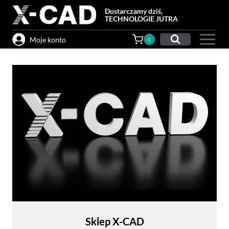
Przejdź
Dostarczamy dziś,
do
TECHNOLOGIE JUTRA
treści
Moje konto
0
Sklep X-CAD