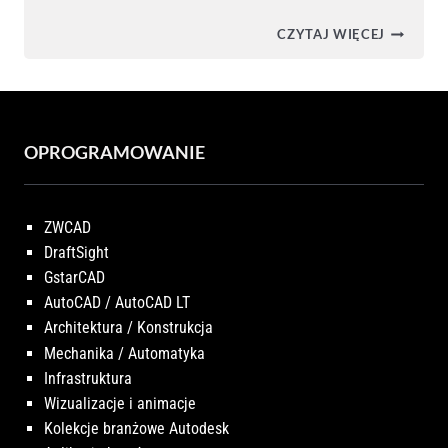
BIM
CZYTAJ WIĘCEJ
W
INFRAST
OPROGRAMOWANIE
ZWCAD
DraftSight
GstarCAD
AutoCAD / AutoCAD LT
Architektura / Konstrukcja
Mechanika / Automatyka
Infrastruktura
Wizualizacje i animacje
Kolekcje branżowe Autodesk