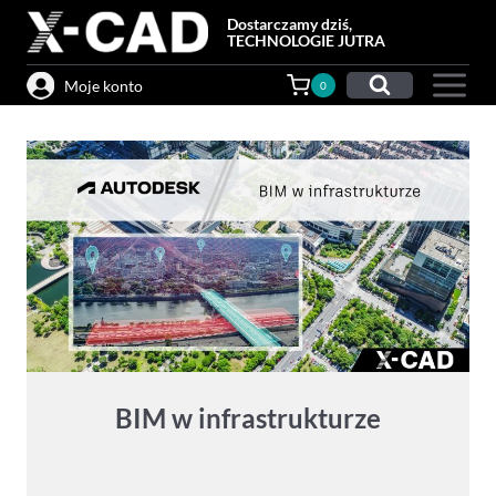
Przejdź
Dostarczamy dziś,
do
TECHNOLOGIE JUTRA
treści
Moje konto
0
BIM w infrastrukturze