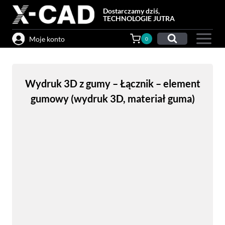
Przejdź
Dostarczamy dziś,
do
TECHNOLOGIE JUTRA
treści
Moje konto
0
Wydruk 3D z gumy – Łącznik – element
gumowy (wydruk 3D, materiał guma)