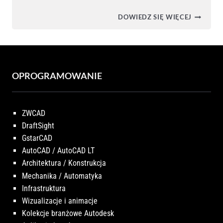
WYDRUK
DOWIEDZ SIĘ WIĘCEJ
3D
Z
GUMY
–
ŁĄCZNIK
–
ELEMENT
OPROGRAMOWANIE
GUMOW
(WYDRU
3D,
MATERIA
ZWCAD
GUMA)
DraftSight
GstarCAD
AutoCAD / AutoCAD LT
Architektura / Konstrukcja
Mechanika / Automatyka
Infrastruktura
Wizualizacje i animacje
Kolekcje branżowe Autodesk