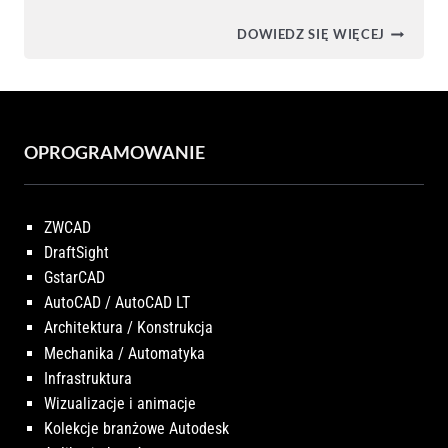
DIORAM
DOWIEDZ SIĘ WIĘCEJ
–
RUINY
BUDYNK
(WYDRU
3D,
MATERIA
PLA)
OPROGRAMOWANIE
ZWCAD
DraftSight
GstarCAD
AutoCAD / AutoCAD LT
Architektura / Konstrukcja
Mechanika / Automatyka
Infrastruktura
Wizualizacje i animacje
Kolekcje branżowe Autodesk