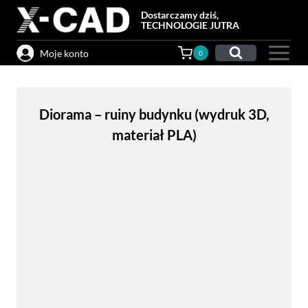
Przejdź
Dostarczamy dziś,
do
TECHNOLOGIE JUTRA
treści
Moje konto
0
Diorama – ruiny budynku (wydruk 3D,
materiał PLA)