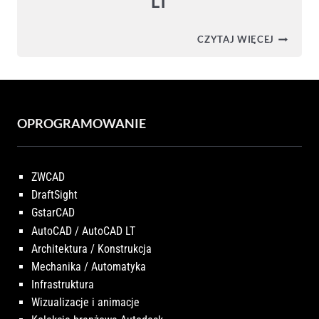
LT
AUTOCA
CZYTAJ WIĘCEJ
LT
2026
–
PRZEGLĄ
ZMIAN
W
NOWEJ
OPROGRAMOWANIE
WERSJI
AUTOCA
LT
ZWCAD
DraftSight
GstarCAD
AutoCAD / AutoCAD LT
Architektura / Konstrukcja
Mechanika / Automatyka
Infrastruktura
Wizualizacje i animacje