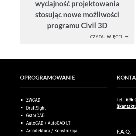
wydajność projektowania
stosując nowe możliwości
programu Civil 3D
CIVIL
CZYTAJ WIĘCEJ
3D
2026
–
ZWIĘK
WYDA
PROJ
STOSU
NOWE
OPROGRAMOWANIE
KONTA
MOŻL
PROG
CIVIL
3D
Tel.:
696 
ZWCAD
Skontaktu
DraftSight
GstarCAD
AutoCAD / AutoCAD LT
Architektura / Konstrukcja
F.A.Q.