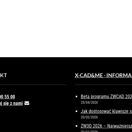
SZ
JNOŚĆ
EKTOWANIA
JĄC
KT
X-CAD&ME - INFORMA
IWOŚCI
RAMU
Beta programu ZWCAD 2027
00 55 00
23/04/2026
j się z nami
Jak dostosować klawisze 
20/02/2026
ZW3D 2026 – Najważniejsz
20/01/2026