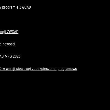
 w programie ZWCAD
cencji ZWCAD
d nowości
CAD MFG 2026
D w wersji sieciowej zabezpieczonej programowo