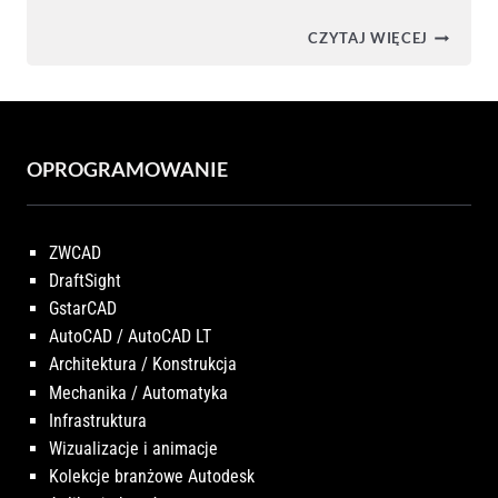
JAK
CZYTAJ WIĘCEJ
ZAINSTA
ZWCAD?
–
INSTALA
I
AKTYWA
PROGRA
OPROGRAMOWANIE
ZWCAD
DraftSight
GstarCAD
AutoCAD / AutoCAD LT
Architektura / Konstrukcja
Mechanika / Automatyka
Infrastruktura
Wizualizacje i animacje
Kolekcje branżowe Autodesk