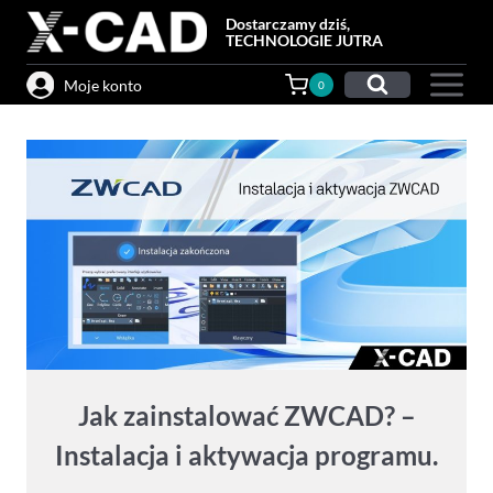
Przejdź
Dostarczamy dziś,
do
TECHNOLOGIE JUTRA
treści
Moje konto
0
Jak zainstalować ZWCAD? –
Instalacja i aktywacja programu.