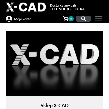
Przejdź
Dostarczamy dziś,
do
TECHNOLOGIE JUTRA
treści
Moje konto
0
Sklep X-CAD