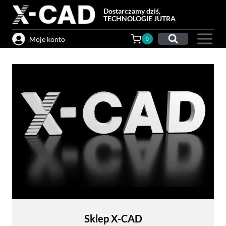
Przejdź
Dostarczamy dziś,
do
TECHNOLOGIE JUTRA
treści
Moje konto
0
Sklep X-CAD