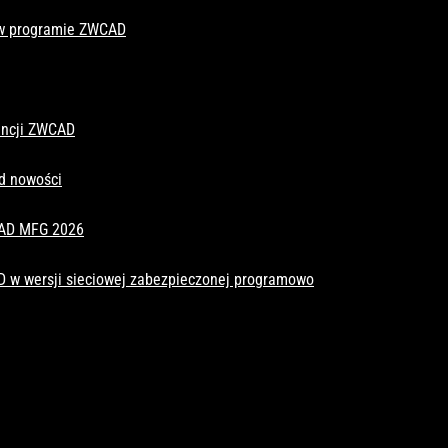
 w programie ZWCAD
cencji ZWCAD
d nowości
CAD MFG 2026
D w wersji sieciowej zabezpieczonej programowo