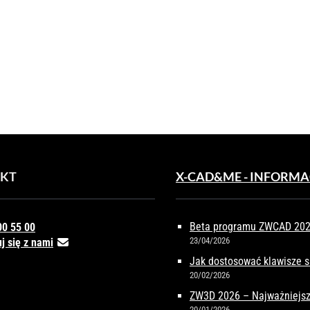
SZ
JNOŚĆ
EKTOWANIA
JĄC
KT
X-CAD&ME - INFORMA
IWOŚCI
RAMU
Beta programu ZWCAD 2027
00 55 00
23/04/2026
j się z nami
Jak dostosować klawisze 
20/02/2026
ZW3D 2026 – Najważniejsz
20/01/2026