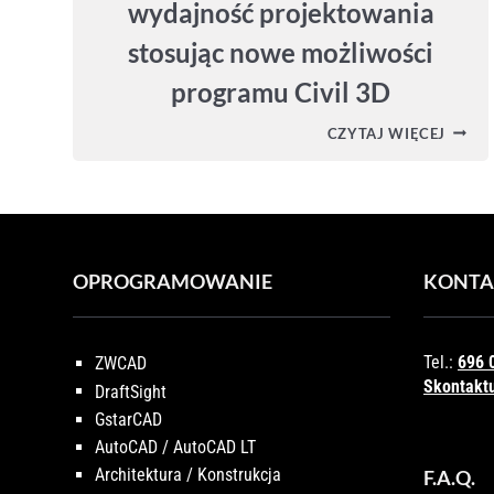
wydajność projektowania
stosując nowe możliwości
programu Civil 3D
CIVIL
CZYTAJ WIĘCEJ
3D
2026
–
ZWIĘK
WYDA
PROJ
STOSU
NOWE
OPROGRAMOWANIE
KONTA
MOŻL
PROG
CIVIL
3D
Tel.:
696 
ZWCAD
Skontaktu
DraftSight
GstarCAD
AutoCAD / AutoCAD LT
Architektura / Konstrukcja
F.A.Q.