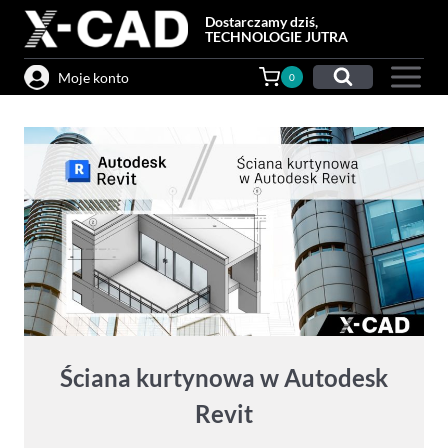
Przejdź
Dostarczamy dziś,
do
TECHNOLOGIE JUTRA
treści
Moje konto
0
Ściana kurtynowa w Autodesk
Revit