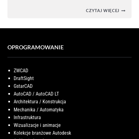
ŚCIANA
CZYTAJ WIĘCEJ
KURTYN
W
AUTODE
REVIT
OPROGRAMOWANIE
ZWCAD
DraftSight
GstarCAD
AutoCAD / AutoCAD LT
Architektura / Konstrukcja
Mechanika / Automatyka
Infrastruktura
Wizualizacje i animacje
Kolekcje branżowe Autodesk