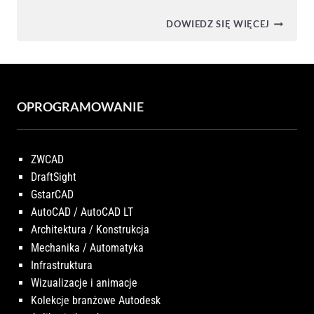
SKANOW
DOWIEDZ SIĘ WIĘCEJ
3D
OPROGRAMOWANIE
ZWCAD
DraftSight
GstarCAD
AutoCAD / AutoCAD LT
Architektura / Konstrukcja
Mechanika / Automatyka
Infrastruktura
Wizualizacje i animacje
Kolekcje branżowe Autodesk