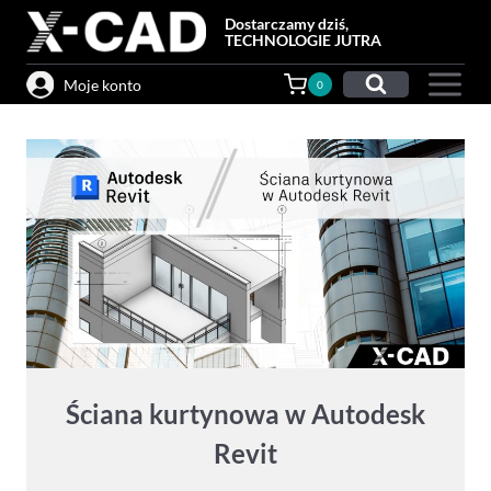
Przejdź
Dostarczamy dziś,
do
TECHNOLOGIE JUTRA
treści
Moje konto
0
Ściana kurtynowa w Autodesk
Revit