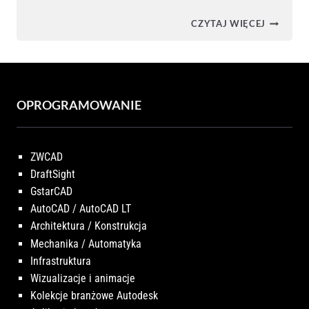
ŚCIANA
CZYTAJ WIĘCEJ
KURTYN
W
AUTODE
REVIT
OPROGRAMOWANIE
ZWCAD
DraftSight
GstarCAD
AutoCAD / AutoCAD LT
Architektura / Konstrukcja
Mechanika / Automatyka
Infrastruktura
Wizualizacje i animacje
Kolekcje branżowe Autodesk