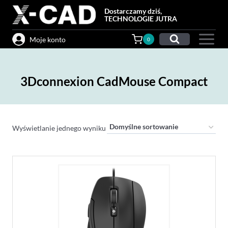
Przejdź
Dostarczamy dziś,
do
TECHNOLOGIE JUTRA
treści
Moje konto
0
3Dconnexion CadMouse Compact
Wyświetlanie jednego wyniku