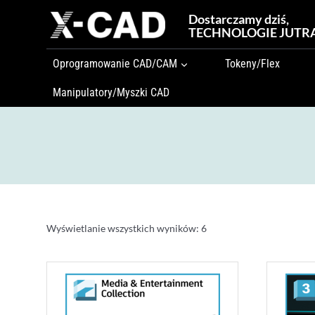
Przejdź
Dostarczamy dziś,
do
TECHNOLOGIE JUTR
treści
Oprogramowanie CAD/CAM
Tokeny/Flex
Manipulatory/Myszki CAD
Wyświetlanie wszystkich wyników: 6