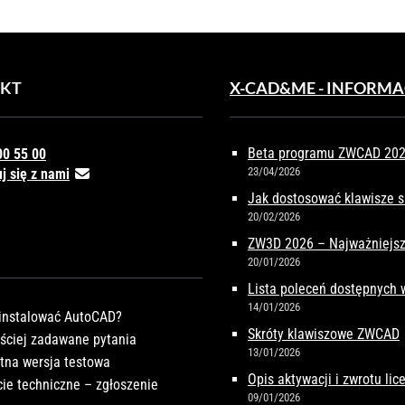
KT
X-CAD&ME - INFORMA
Beta programu ZWCAD 2027
00 55 00
23/04/2026
j się z nami
Jak dostosować klawisze 
20/02/2026
ZW3D 2026 – Najważniejsz
20/01/2026
Lista poleceń dostępnych
14/01/2026
instalować AutoCAD?
Skróty klawiszowe ZWCAD
ściej zadawane pytania
13/01/2026
tna wersja testowa
Opis aktywacji i zwrotu li
ie techniczne – zgłoszenie
09/01/2026