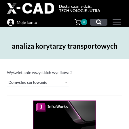
Przejdź
Dostarczamy dziś,
do
TECHNOLOGIE JUTRA
treści
Moje konto
0
analiza korytarzy transportowych
Wyświetlanie wszystkich wyników: 2