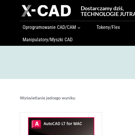
Przejdź
Dostarczamy dziś,
do
TECHNOLOGIE JUTR
treści
Oprogramowanie CAD/CAM
Tokeny/Flex
Manipulatory/Myszki CAD
Wyświetlanie jednego wyniku