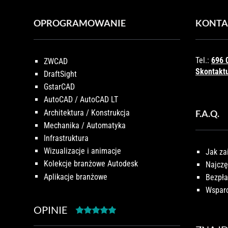
OPROGRAMOWANIE
KONTA
Tel.:
696 
ZWCAD
Skontaktu
DraftSight
GstarCAD
AutoCAD / AutoCAD LT
Architektura / Konstrukcja
F.A.Q.
Mechanika / Automatyka
Infrastruktura
Wizualizacje i animacje
Jak za
Kolekcje branżowe Autodesk
Najczę
Aplikacje branżowe
Bezpła
Wsparc
OPINIE