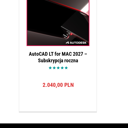
AutoCAD LT for MAC 2027 –
Subskrypcja roczna
Oceniono
5.00
na 5
2.040,00
PLN