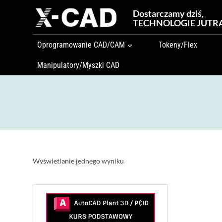
Przejdź
Dostarczamy dziś,
do
TECHNOLOGIE JUTR
treści
Oprogramowanie CAD/CAM
Tokeny/Flex
Manipulatory/Myszki CAD
Wyświetlanie jednego wyniku