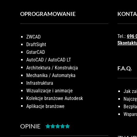
OPROGRAMOWANIE
KONTA
Tel.:
696 
ZWCAD
Skontaktu
DraftSight
GstarCAD
AutoCAD / AutoCAD LT
Architektura / Konstrukcja
F.A.Q.
Mechanika / Automatyka
Infrastruktura
Wizualizacje i animacje
Jak za
Kolekcje branżowe Autodesk
Najczę
Aplikacje branżowe
Bezpła
Wsparc
OPINIE