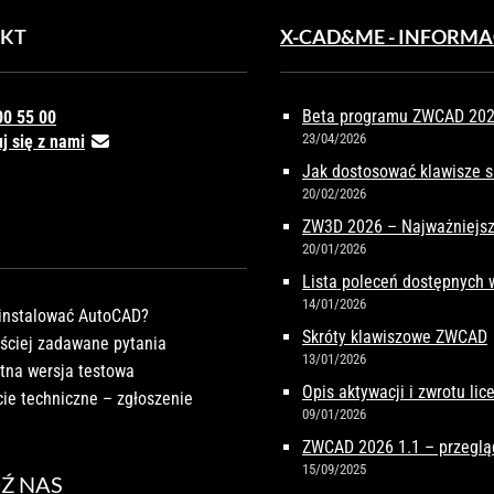
KT
X-CAD&ME - INFORMA
Beta programu ZWCAD 2027
00 55 00
23/04/2026
j się z nami
Jak dostosować klawisze 
20/02/2026
ZW3D 2026 – Najważniejsz
20/01/2026
Lista poleceń dostępnych
14/01/2026
instalować AutoCAD?
Skróty klawiszowe ZWCAD
ściej zadawane pytania
13/01/2026
tna wersja testowa
Opis aktywacji i zwrotu li
ie techniczne – zgłoszenie
09/01/2026
ZWCAD 2026 1.1 – przeglą
15/09/2025
Ź NAS