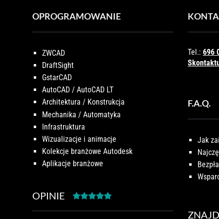
OPROGRAMOWANIE
KONTA
Tel.:
696 
ZWCAD
Skontaktu
DraftSight
GstarCAD
AutoCAD / AutoCAD LT
Architektura / Konstrukcja
F.A.Q.
Mechanika / Automatyka
Infrastruktura
Wizualizacje i animacje
Jak za
Kolekcje branżowe Autodesk
Najczę
Aplikacje branżowe
Bezpła
Wsparc
OPINIE
ZNAJD