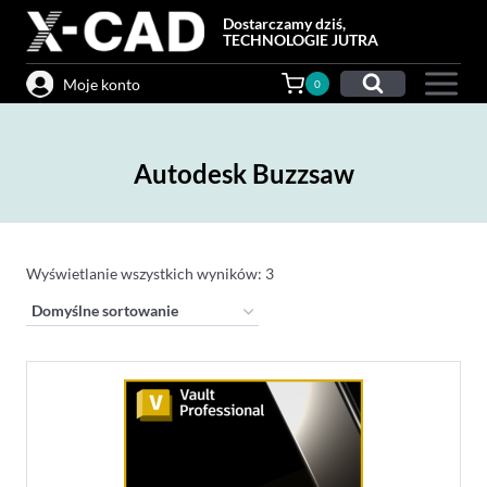
Przejdź
Dostarczamy dziś,
do
TECHNOLOGIE JUTRA
treści
Moje konto
0
Autodesk Buzzsaw
Wyświetlanie wszystkich wyników: 3