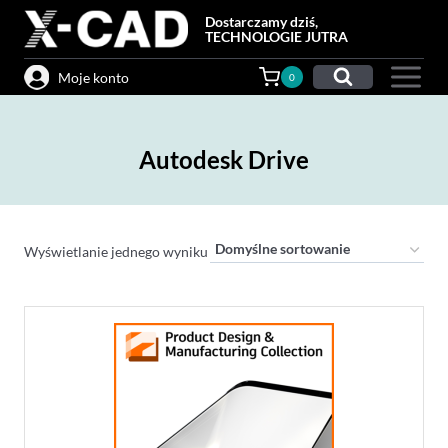
Przejdź
Dostarczamy dziś,
do
TECHNOLOGIE JUTRA
treści
Moje konto
0
Autodesk Drive
Wyświetlanie jednego wyniku