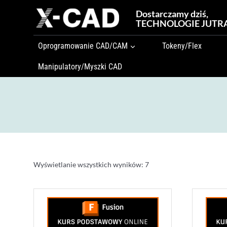
Przejdź
Dostarczamy dziś,
do
TECHNOLOGIE JUTR
treści
Oprogramowanie CAD/CAM
Tokeny/Flex
Manipulatory/Myszki CAD
Wyświetlanie wszystkich wyników: 7