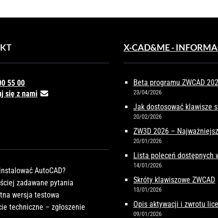
KT
X-CAD&ME - INFORMA
Beta programu ZWCAD 2027
00 55 00
23/04/2026
j się z nami
Jak dostosować klawisze 
20/02/2026
ZW3D 2026 – Najważniejsz
20/01/2026
Lista poleceń dostępnych
14/01/2026
instalować AutoCAD?
Skróty klawiszowe ZWCAD
ściej zadawane pytania
13/01/2026
tna wersja testowa
Opis aktywacji i zwrotu li
ie techniczne – zgłoszenie
09/01/2026