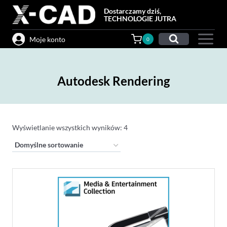
Przejdź
Dostarczamy dziś,
do
TECHNOLOGIE JUTRA
treści
Moje konto
0
Autodesk Rendering
Wyświetlanie wszystkich wyników: 4