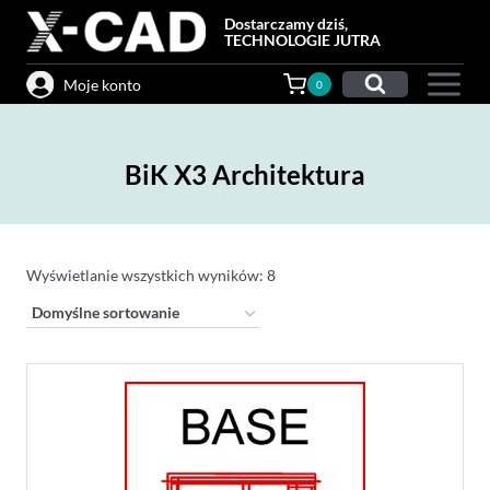
Przejdź
Dostarczamy dziś,
do
TECHNOLOGIE JUTRA
treści
Moje konto
0
BiK X3 Architektura
Wyświetlanie wszystkich wyników: 8