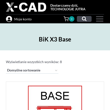
Przejdź
Dostarczamy dziś,
do
TECHNOLOGIE JUTRA
treści
Moje konto
0
BiK X3 Base
Wyświetlanie wszystkich wyników: 8